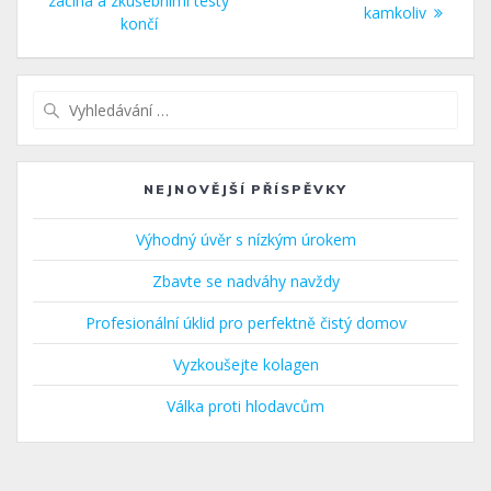
pro
začíná a zkušebními testy
příspěvek:
kamkoliv
končí
příspěvek
Vyhledat:
NEJNOVĚJŠÍ PŘÍSPĚVKY
Výhodný úvěr s nízkým úrokem
Zbavte se nadváhy navždy
Profesionální úklid pro perfektně čistý domov
Vyzkoušejte kolagen
Válka proti hlodavcům