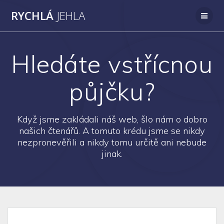
Přeskočit
RYCHLÁ
JEHLA
na
obsah
Hledáte vstřícnou
půjčku?
Když jsme zakládali náš web, šlo nám o dobro
našich čtenářů. A tomuto krédu jsme se nikdy
nezpronevěřili a nikdy tomu určitě ani nebude
jinak.