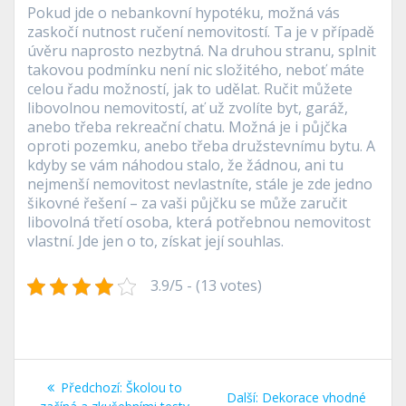
Pokud jde o nebankovní hypotéku, možná vás
zaskočí nutnost ručení nemovitostí. Ta je v případě
úvěru naprosto nezbytná. Na druhou stranu, splnit
takovou podmínku není nic složitého, neboť máte
celou řadu možností, jak to udělat. Ručit můžete
libovolnou nemovitostí, ať už zvolíte byt, garáž,
anebo třeba rekreační chatu. Možná je i půjčka
oproti pozemku, anebo třeba družstevnímu bytu. A
kdyby se vám náhodou stalo, že žádnou, ani tu
nejmenší nemovitost nevlastníte, stále je zde jedno
šikovné řešení – za vaši půjčku se může zaručit
libovolná třetí osoba, která potřebnou nemovitost
vlastní. Jde jen o to, získat její souhlas.
3.9/5 - (13 votes)
Navigace
Předchozí
Předchozí:
Školou to
Další
Další:
Dekorace vhodné
příspěvek: