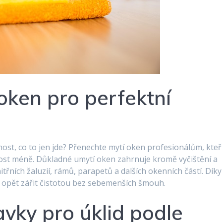
oken pro perfektní
ost, co to jen jde? Přenechte mytí oken profesionálům, kteř
tarost méně. Důkladné umytí oken zahrnuje kromě vyčištění a
třních žaluzií, rámů, parapetů a dalších okenních částí. Díky
opět zářit čistotou bez sebemenších šmouh.
vky pro úklid podle