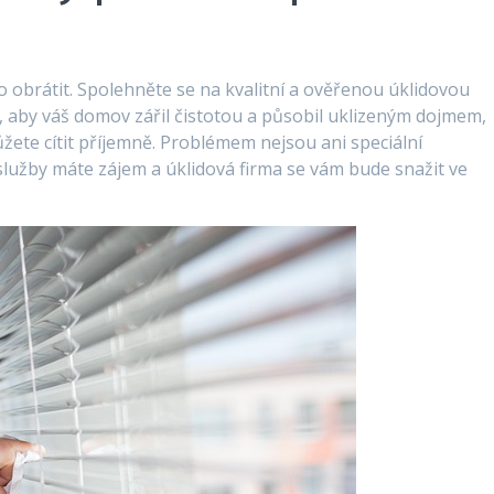
ho obrátit. Spolehněte se na kvalitní a ověřenou úklidovou
to, aby váš domov zářil čistotou a působil uklizeným dojmem,
žete cítit příjemně. Problémem nejsou ani speciální
 služby máte zájem a úklidová firma se vám bude snažit ve