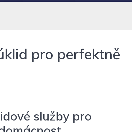
úklid pro perfektně
lidové služby pro
 domácnost