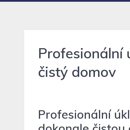
Profesionální 
čistý domov
Profesionální úk
dokonale čistou