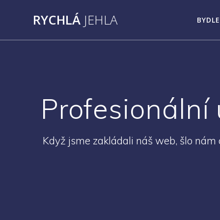
Přeskočit
RYCHLÁ
JEHLA
na
BYDLE
obsah
Profesionální
Když jsme zakládali náš web, šlo nám o