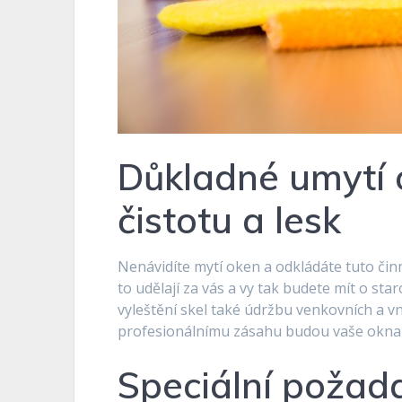
Důkladné umytí 
čistotu a lesk
Nenávidíte mytí oken a odkládáte tuto činn
to udělají za vás a vy tak budete mít o s
vyleštění skel také údržbu venkovních a vni
profesionálnímu zásahu budou vaše okna 
Speciální požada