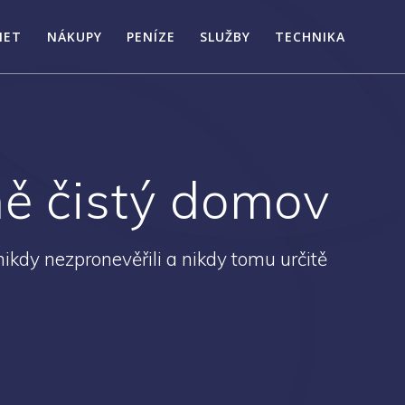
NET
NÁKUPY
PENÍZE
SLUŽBY
TECHNIKA
ně čistý domov
ikdy nezpronevěřili a nikdy tomu určitě