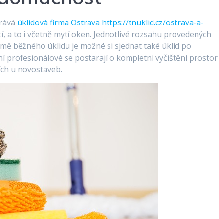
arává
úklidová firma Ostrava https://tnuklid.cz/ostrava-a-
í, a to i včetně mytí oken. Jednotlivé rozsahu provedených
romě běžného úklidu je možné si sjednat také úklid po
 profesionálové se postarají o kompletní vyčištění prostor
ích u novostaveb.