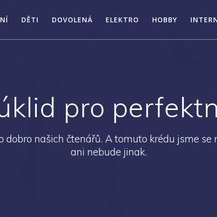
NÍ
DĚTI
DOVOLENÁ
ELEKTRO
HOBBY
INTER
 úklid pro perfekt
 dobro našich čtenářů. A tomuto krédu jsme se n
ani nebude jinak.