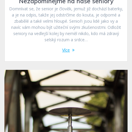
Nezapomínejme na naše seniory
Domnívat se, že senior je člověk, jemuž již dochází baterky,
a je na odpis, takže jej odstrčíme do kouta, je odporné a
zbabělé a také velmi hloupé. Senioři jsou lidé jako vy a
navíc vám mohou být užiteční svými zkušenostmi. Odložit
seniory na vedlejší kolej by neměl nikdo, kdo má zdravý
selský rozum a srdce…
Více