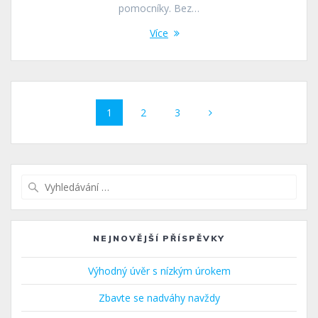
pomocníky. Bez…
Více
Příspěvek
Stránka
Stránka
Stránka
1
2
3
navigace
Vyhledat:
NEJNOVĚJŠÍ PŘÍSPĚVKY
Výhodný úvěr s nízkým úrokem
Zbavte se nadváhy navždy