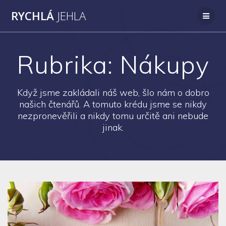
Přeskočit
RYCHLÁ
JEHLA
na
obsah
Rubrika:
Nákupy
Když jsme zakládali náš web, šlo nám o dobro
našich čtenářů. A tomuto krédu jsme se nikdy
nezpronevěřili a nikdy tomu určitě ani nebude
jinak.