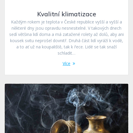
Kvalitní klimatizace
Každým rokem je teplota v České republice vyšší a vyšší a
některé dny jsou opravdu nesnesitelné. V takových dnech
sedí většina lidí doma a má zatažené rolety až dolů, aby ani
kousek svitu neprošel dovnitř. Druhá část lidí vyráží k vodě,
a to ať už na koupaliště, tak k řece. Lidé se tak snaží
schladit…
Více