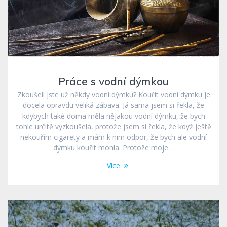
Práce s vodní dýmkou
Zkoušeli jste už někdy vodní dýmku? Kouřit vodní dýmku je
docela opravdu veliká zábava. Já sama jsem si řekla, že
kdybych také doma měla nějakou vodní dýmku, že bych
tohle určitě vyzkoušela, protože jsem si řekla, že když ještě
nekouřím cigarety a mám k nim odpor, že bych ale vodní
dýmku kouřit mohla. Protože moje…
Více