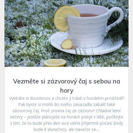
Vezměte si zázvorový čaj s sebou na
hory
Vybíráte si dovolenou a chcete ji trávit v horském prostředí?
Pak byste si mohli do svého zavazadla zabalit také
zázvorový čaj. Proč zrovna čaj ze zázvoru? Chladné letní
večery – jestliže plánujete na horách pobyt v létě, počítejte
s tím, že tu bude přes den sice velmi příjemné počasí (tedy
bude-li slunečno), ale navečer se…