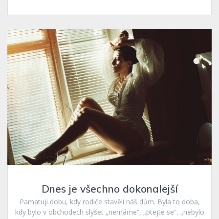
Dnes je všechno dokonalejší
Pamatuji dobu, kdy rodiče stavěli náš dům. Byla to doba,
kdy bylo v obchodech slyšet „nemáme“, „ptejte se“, „nebylo