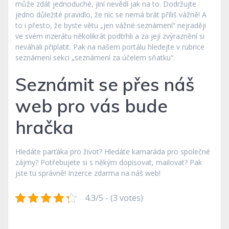
může zdát jednoduché, jiní nevědí jak na to. Dodržujte
jedno důležité pravidlo, že nic se nemá brát příliš vážně! A
to i přesto, že byste větu „jen vážné seznámení“ nejraději
ve svém inzerátu několikrát podtrhli a za její zvýraznění si
neváhali připlatit. Pak na našem portálu hledejte v rubrice
seznámení sekci „seznámení za účelem sňatku“.
Seznámit se přes náš
web pro vás bude
hračka
Hledáte parťáka pro život? Hledáte kamaráda pro společné
zájmy? Potřebujete si s někým dopisovat, mailovat? Pak
jste tu správně! Inzerce zdarma na náš web!
4.3/5 - (3 votes)