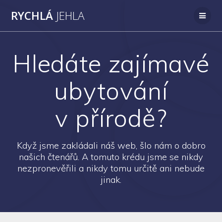
Přeskočit
RYCHLÁ
JEHLA
na
obsah
Hledáte zajímavé
ubytování
v přírodě?
Když jsme zakládali náš web, šlo nám o dobro
našich čtenářů. A tomuto krédu jsme se nikdy
nezpronevěřili a nikdy tomu určitě ani nebude
jinak.