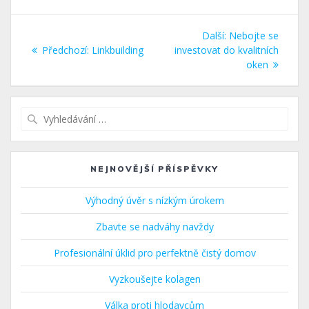
Navigace
Další
Další:
Nebojte se
pro
Předchozí
příspěvek:
Předchozí:
Linkbuilding
investovat do kvalitních
příspěvek:
oken
příspěvek
Vyhledat:
NEJNOVĚJŠÍ PŘÍSPĚVKY
Výhodný úvěr s nízkým úrokem
Zbavte se nadváhy navždy
Profesionální úklid pro perfektně čistý domov
Vyzkoušejte kolagen
Válka proti hlodavcům