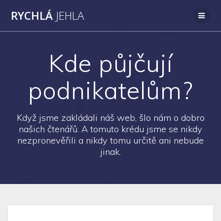
Přeskočit
RYCHLÁ
JEHLA
na
obsah
Kde půjčují
podnikatelům?
Když jsme zakládali náš web, šlo nám o dobro
našich čtenářů. A tomuto krédu jsme se nikdy
nezpronevěřili a nikdy tomu určitě ani nebude
jinak.