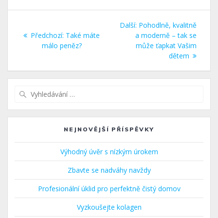
Navigace
Další
Další:
Pohodlně, kvalitně
pro
Předchozí
příspěvek:
Předchozí:
Také máte
a moderně – tak se
příspěvek:
málo peněz?
může ťapkat Vašim
příspěvek
dětem
Vyhledat:
NEJNOVĚJŠÍ PŘÍSPĚVKY
Výhodný úvěr s nízkým úrokem
Zbavte se nadváhy navždy
Profesionální úklid pro perfektně čistý domov
Vyzkoušejte kolagen