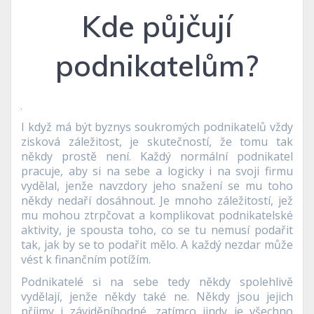
Kde půjčují
podnikatelům?
I když má být byznys soukromých podnikatelů vždy
zisková záležitost, je skutečností, že tomu tak
někdy prostě není. Každý normální podnikatel
pracuje, aby si na sebe a logicky i na svoji firmu
vydělal, jenže navzdory jeho snažení se mu toho
někdy nedaří dosáhnout. Je mnoho záležitostí, jež
mu mohou ztrpčovat a komplikovat podnikatelské
aktivity, je spousta toho, co se tu nemusí podařit
tak, jak by se to podařit mělo. A každý nezdar může
vést k finančním potížím.
Podnikatelé si na sebe tedy někdy spolehlivě
vydělají, jenže někdy také ne. Někdy jsou jejich
příjmy i záviděníhodné, zatímco jindy je všechno