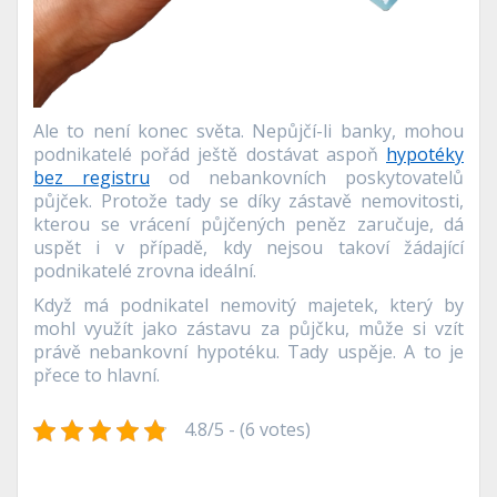
Ale to není konec světa. Nepůjčí-li banky, mohou
podnikatelé pořád ještě dostávat aspoň
hypotéky
bez registru
od nebankovních poskytovatelů
půjček. Protože tady se díky zástavě nemovitosti,
kterou se vrácení půjčených peněz zaručuje, dá
uspět i v případě, kdy nejsou takoví žádající
podnikatelé zrovna ideální.
Když má podnikatel nemovitý majetek, který by
mohl využít jako zástavu za půjčku, může si vzít
právě nebankovní hypotéku. Tady uspěje. A to je
přece to hlavní.
4.8/5 - (6 votes)