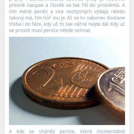
přesně naopak a člověk se tak řítí do problémů. A
čím méně peněz a více nezbytných výdajů někdo
takový má, tím hůř mu je. Až se to nakonec dostane
třeba i do fáze, kdy už to tak vážně nejde dál. Kdy už
se prostě musí peníze někde sehnat.
A kde se shánějí peníze, které momentálně