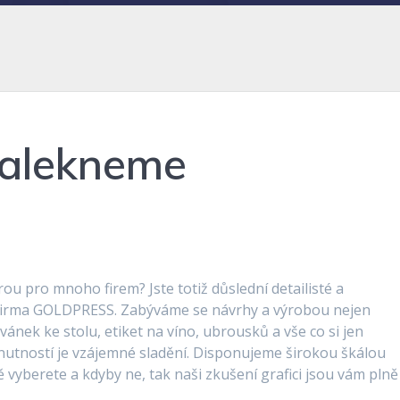
zalekneme
rou pro mnoho firem? Jste totiž důslední detailisté a
. Firma GOLDPRESS. Zabýváme se návrhy a výrobou nejen
zvánek ke stolu, etiket na víno, ubrousků a vše co si jen
 nutností je vzájemné sladění. Disponujeme širokou škálou
tě vyberete a kdyby ne, tak naši zkušení grafici jsou vám plně