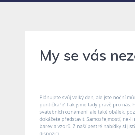
My se vás ne
Plánujete svůj velký den, ale jste noční mů
puntičkáři? Tak jsme tady právě pro nás
svatebních oznámení
, ale také obálek, po
dokážete představit. Samozřejmostí, ne-li
barev a vzorů. Z naší pestré nabídky si jis
dispozici.