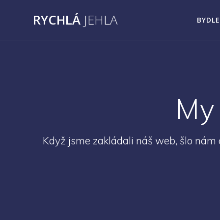
Přeskočit
RYCHLÁ
JEHLA
na
BYDLE
obsah
My 
Když jsme zakládali náš web, šlo nám o