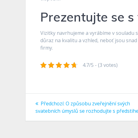
Prezentujte se s
Vizitky navrhujeme a vyrábíme v souladu s
důraz na kvalitu a vzhled, neboť jsou sna
firmy.
4.7/5 - (3 votes)
Navigace
Předchozí
Předchozí:
O způsobu zveřejnění svých
příspěvek:
pro
svatebních úmyslů se rozhodujte s předsti
příspěvek