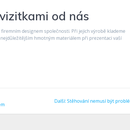
 vizitkami od nás
 firemním designem společnosti. Při jejich výrobě klademe
d nejdůležitějším hmotným materiálem při prezentaci vaší
Další
Další:
Stěhování nemusí být probl
hem
příspěvek: