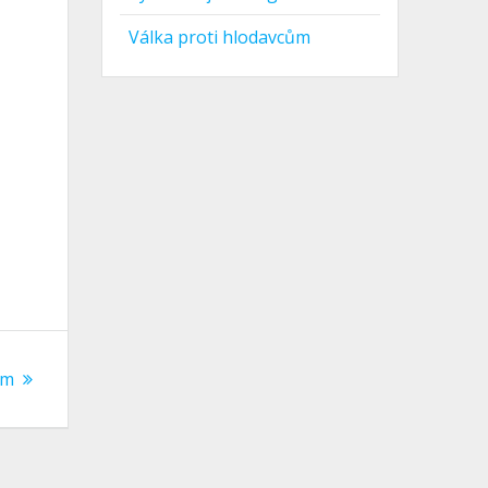
Válka proti hlodavcům
ém