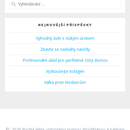
Vyhledat:
NEJNOVĚJŠÍ PŘÍSPĚVKY
Výhodný úvěr s nízkým úrokem
Zbavte se nadváhy navždy
Profesionální úklid pro perfektně čistý domov
Vyzkoušejte kolagen
Válka proti hlodavcům
© 2026 Rychlá Jehla. Vytvořeno pomocí WordPressu a
šablony