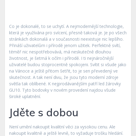
Co je dokonalé, to se uchytí. A nejmodernější technologie,
která je využívána pro svícení, přesně taková je. Je po všech
stránkách dokonalá a v současnosti neexistuje nic lepšího.
Přináší uživatelům i přírodě jenom užitek. Perfektně svítí,
téměř nic nespotřebovává, má neskutečně dlouhou
životnost, je šetrná k očím i přírodě. I ti nejnáročnější
uživatelé budou stoprocentně spokojeni. Svítit si všude jako
na Vánoce a ještě přitom šetřit, to je sen převedený ve
skutečnost. A tak není divu, že jsou tyto moderní zdroje
světla tak oblíbené. K nejprodávanějším patří
led žárovky
GU10
. Tyto bodovky v novém provedení najdou všude
široké uplatnění.
Jděte s dobou
Není umění nakoupit kvalitní věci za vysokou cenu. Ale
nakoupit kvalitně a ještě levně, to vyžaduje trošku hledání.