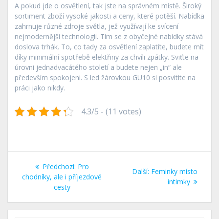
A pokud jde o osvětlení, tak jste na správném místě. Široký
sortiment zboží vysoké jakosti a ceny, které potěší. Nabídka
zahrnuje různé zdroje světla, jež využívají ke svícení
nejmodernější technologii. Tím se z obyčejné nabídky stává
doslova trhák. To, co tady za osvětlení zaplatíte, budete mít
díky minimální spotřebě elektřiny za chvíli zpátky. Sviťte na
úrovni jednadvacátého století a budete nejen „in“ ale
především spokojeni. S led žárovkou GU10 si posvítíte na
práci jako nikdy.
4.3/5 - (11 votes)
Navigace
Předchozí
Předchozí:
Pro
Další
Další:
Feminky místo
pro
příspěvek:
chodníky, ale i příjezdové
příspěvek:
intimky
cesty
příspěvek