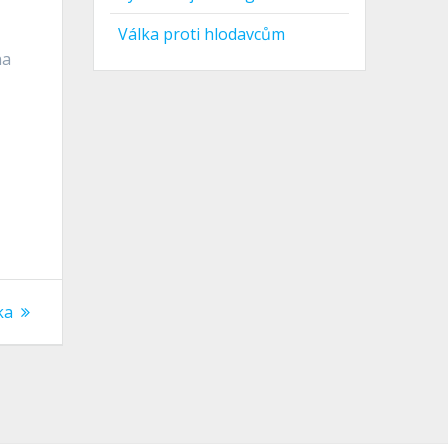
Válka proti hlodavcům
na
e
ka