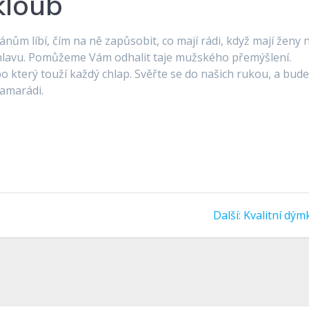
kloub
ánům líbí, čím na ně zapůsobit, co mají rádi, když mají ženy 
t hlavu. Pomůžeme Vám odhalit taje mužského přemýšlení.
 který touží každý chlap. Svěřte se do našich rukou, a bud
kamarádi.
Další
Další:
Kvalitní dým
příspěvek: