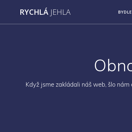
Přeskočit
RYCHLÁ
JEHLA
na
BYDLE
obsah
Obno
Když jsme zakládali náš web, šlo nám o