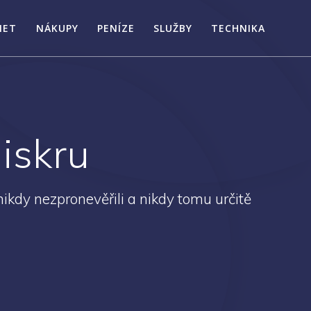
NET
NÁKUPY
PENÍZE
SLUŽBY
TECHNIKA
iskru
ikdy nezpronevěřili a nikdy tomu určitě