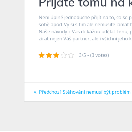
Přijďte tomu na 
Není úplně jednoduché přijít na to, co se p
sobě apod. Vy si s tím ale nemusíte láma
Naše návody z Vás dokážou udělat ženu, po
zírat nejen Váš partner, ale i všichni jeho 
3/5 - (3 votes)
Navigace
Předchozí
Předchozí:
Stěhování nemusí být problém
příspěvek:
pro
příspěvek