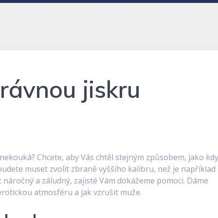
rávnou jiskru
k nekouká? Chcete, aby Vás chtěl stejným způsobem, jako kd
 budete muset zvolit zbraně vyššího kalibru, než je například
víc náročný a záludný, zajisté Vám dokážeme pomoci. Dáme
erotickou atmosféru a
jak vzrušit muže
.