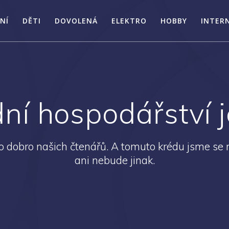
NÍ
DĚTI
DOVOLENÁ
ELEKTRO
HOBBY
INTER
í hospodářství 
 dobro našich čtenářů. A tomuto krédu jsme se n
ani nebude jinak.