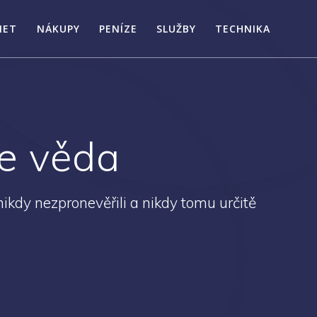
NET
NÁKUPY
PENÍZE
SLUŽBY
TECHNIKA
je věda
ikdy nezpronevěřili a nikdy tomu určitě