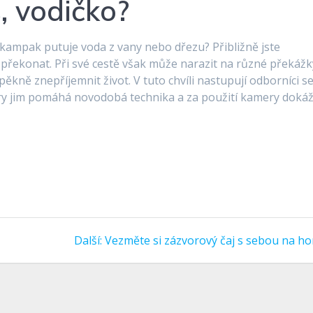
, vodičko?
, kampak putuje voda z vany nebo dřezu? Přibližně jste
 překonat. Při své cestě však může narazit na různé překážk
 pěkně znepříjemnit život. V tuto chvíli nastupují odborníci s
ry jim pomáhá novodobá technika a za použití kamery dokáž
Další
Další:
Vezměte si zázvorový čaj s sebou na ho
příspěvek: