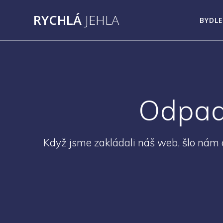
Přeskočit
RYCHLÁ
JEHLA
na
BYDLE
obsah
Odpadn
Když jsme zakládali náš web, šlo nám o