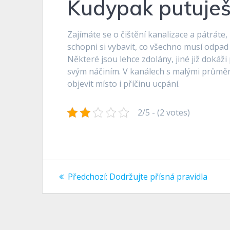
Kudypak putuješ
Zajímáte se o čištění kanalizace a pátráte
schopni si vybavit, co všechno musí odpad
Některé jsou lehce zdolány, jiné již dokáži
svým náčiním. V kanálech s malými průmě
objevit místo i příčinu ucpání.
2/5 - (2 votes)
Navigace
Předchozí
Předchozí:
Dodržujte přísná pravidla
příspěvek:
pro
příspěvek