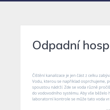
Odpadní hospo
Čištění kanalizace
je jen část z celku zabý
Vodu, kterou se například osprchujeme, pu
spoustou nádrží. Zde se voda různě pročiš
do vodovodního systému. Aby vše běželo h
laboratorní kontrole se může tato voda v