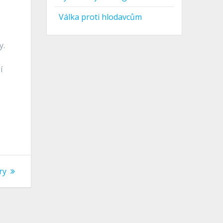
Válka proti hlodavcům
y.
e
í
ry