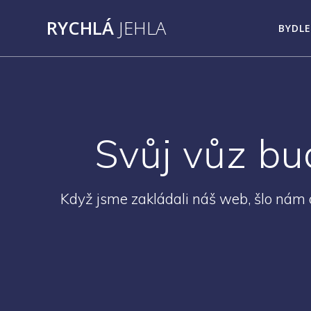
Přeskočit
RYCHLÁ
JEHLA
na
BYDLE
obsah
Svůj vůz bu
Když jsme zakládali náš web, šlo nám o