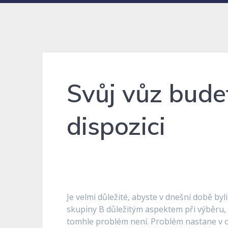
Svůj vůz bude
dispozici
Je velmi důležité, abyste v dnešní době by
skupiny B důležitým aspektem při výběru, zd
tomhle problém není. Problém nastane v o