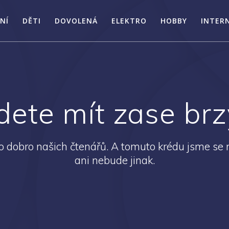
NÍ
DĚTI
DOVOLENÁ
ELEKTRO
HOBBY
INTER
dete mít zase brzy
 dobro našich čtenářů. A tomuto krédu jsme se n
ani nebude jinak.