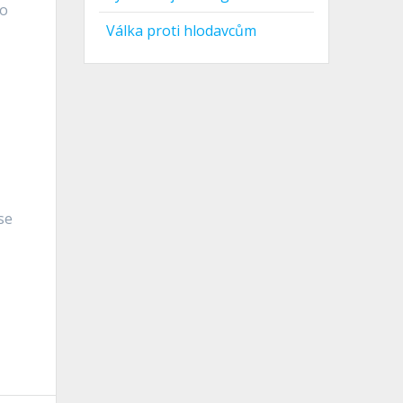
ho
Válka proti hlodavcům
se