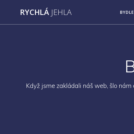
Přeskočit
RYCHLÁ
JEHLA
na
BYDLE
obsah
B
Když jsme zakládali náš web, šlo nám o