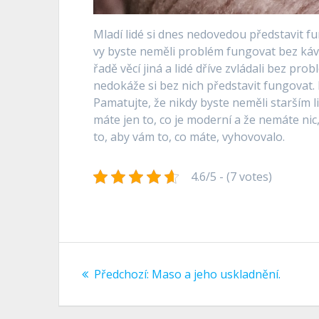
Mladí lidé si dnes nedovedou představit fun
vy byste neměli problém fungovat bez kávov
řadě věcí jiná a lidé dříve zvládali bez pr
nedokáže si bez nich představit fungovat. P
Pamatujte, že nikdy byste neměli starším li
máte jen to, co je moderní a že nemáte nic, 
to, aby vám to, co máte, vyhovovalo.
4.6/5 - (7 votes)
Navigace
Předchozí
Předchozí:
Maso a jeho uskladnění.
pro
příspěvek: