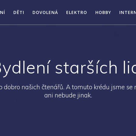
NÍ
DĚTI
DOVOLENÁ
ELEKTRO
HOBBY
INTER
ydlení starších li
 dobro našich čtenářů. A tomuto krédu jsme se n
ani nebude jinak.