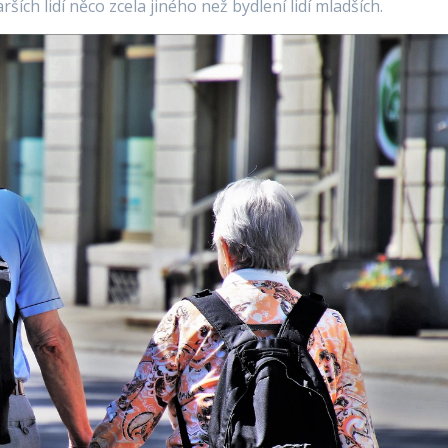
ích lidí něco zcela jiného než bydlení lidí mladších.