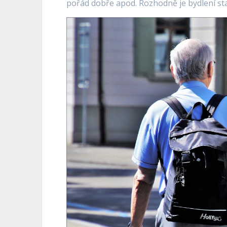
pořád dobře apod. Rozhodně je bydlení starš