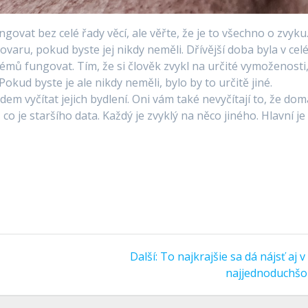
govat bez celé řady věcí, ale věřte, že je to všechno o zvyku.
aru, pokud byste jej nikdy neměli. Dřívější doba byla v cel
oblémů fungovat. Tím, že si člověk zvykl na určité vymoženosti
okud byste je ale nikdy neměli, bylo by to určitě jiné.
dem vyčítat jejich bydlení. Oni vám také nevyčítají to, že dom
co je staršího data. Každý je zvyklý na něco jiného. Hlavní je
Další
Další:
To najkrajšie sa dá nájsť aj 
příspěvek:
najjednoduchš