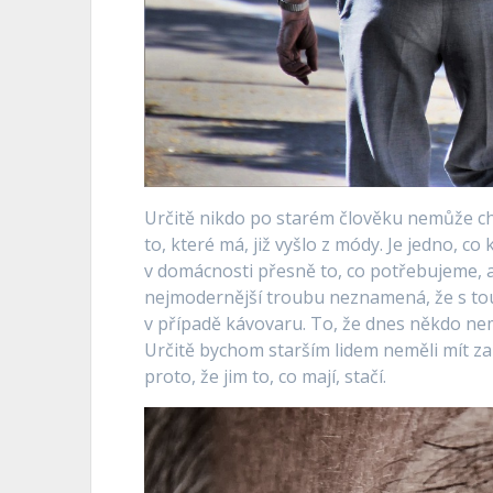
Určitě nikdo po starém člověku nemůže chtí
to, které má, již vyšlo z módy. Je jedno, c
v domácnosti přesně to, co potřebujeme, 
nejmodernější troubu neznamená, že s tou,
v případě kávovaru. To, že dnes někdo nem
Určitě bychom starším lidem neměli mít za 
proto, že jim to, co mají, stačí.