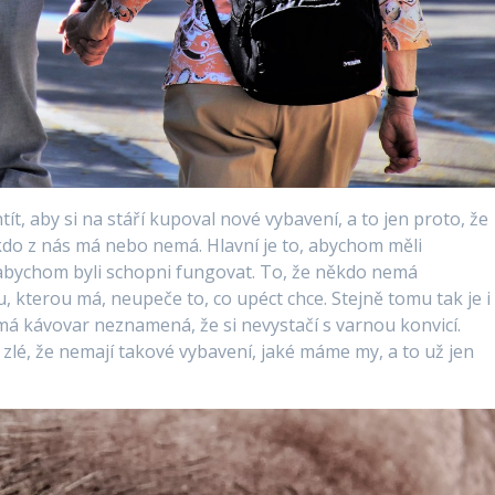
t, aby si na stáří kupoval nové vybavení, a to jen proto, že
o kdo z nás má nebo nemá. Hlavní je to, abychom měli
abychom byli schopni fungovat. To, že někdo nemá
 kterou má, neupeče to, co upéct chce. Stejně tomu tak je i
á kávovar neznamená, že si nevystačí s varnou konvicí.
zlé, že nemají takové vybavení, jaké máme my, a to už jen